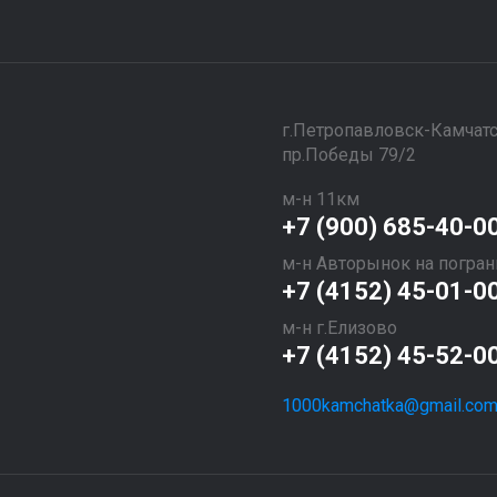
​​​​​​​г.Петропавловск-Камчат
пр.Победы 79/2
м-н 11км
+7 (900) 685-40-0
м-н Авторынок на погран
+7 (4152) 45-01-0
м-н г.Елизово
+7 (4152) 45-52-0
1000kamchatka@gmail.co