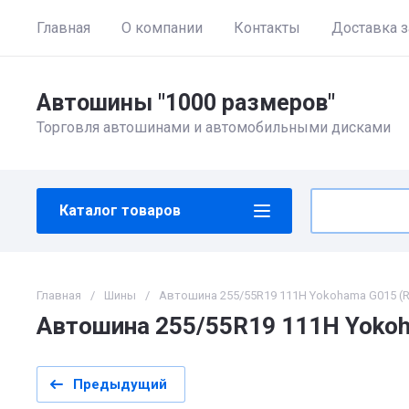
Главная
О компании
Контакты
Доставка з
Автошины "1000 размеров"
Торговля автошинами и автомобильными дисками
Каталог товаров
Главная
/
Шины
/
Автошина 255/55R19 111H Yokohama G015 (R
Автошина 255/55R19 111H Yokoh
Предыдущий