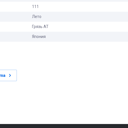
111
Лето
Грязь АТ
Япония
ama