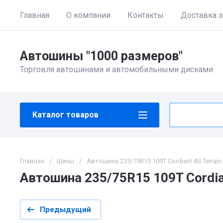
Главная
О компании
Контакты
Доставка з
Автошины "1000 размеров"
Торговля автошинами и автомобильными дисками
Каталог товаров
Главная
/
Шины
/
Автошина 235/75R15 109T Cordiant All Terrain
Автошина 235/75R15 109T Cordian
Предыдущий