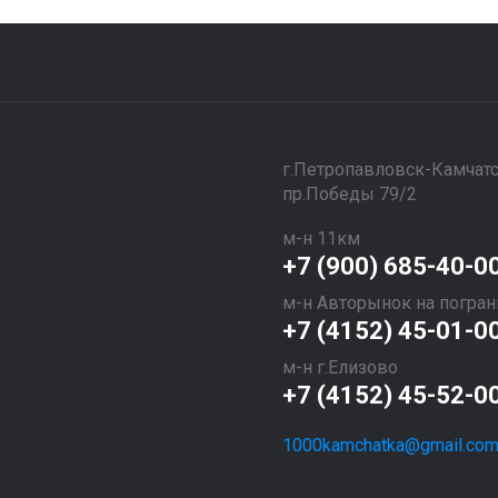
​​​​​​​г.Петропавловск-Камчат
пр.Победы 79/2
м-н 11км
+7 (900) 685-40-0
м-н Авторынок на погран
+7 (4152) 45-01-0
м-н г.Елизово
+7 (4152) 45-52-0
1000kamchatka@gmail.co