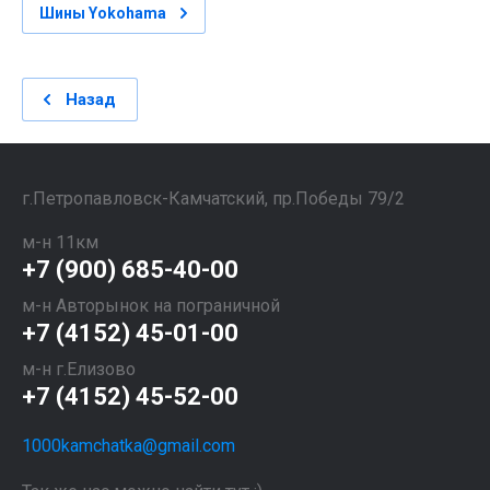
Шины Yokohama
Назад
​​​​​​​г.Петропавловск-Камчатский, пр.Победы 79/2
м-н 11км
+7 (900) 685-40-00
м-н Авторынок на пограничной
+7 (4152) 45-01-00
м-н г.Елизово
+7 (4152) 45-52-00
1000kamchatka@gmail.com