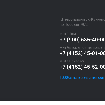
​​​​​​​г.Петропавловск-Камчат
пр.Победы 79/2
м-н 11км
+7 (900) 685-40-0
м-н Авторынок на погран
+7 (4152) 45-01-0
м-н г.Елизово
+7 (4152) 45-52-0
1000kamchatka@gmail.co