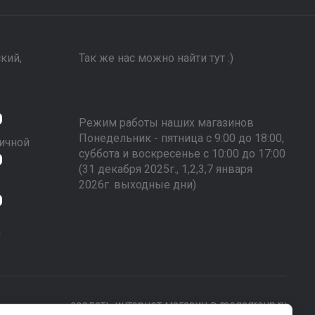
ский,
Так же нас можно найти тут :)
0
Режим работы наших магазинов
Понедельник - пятница с 9:00 до 18:00,
ичной
суббота и воскресенье с 10:00 до 17:00
0
(31 декабря 2025г., 1,2,3,7 января
2026г. выходные дни)
0
m
создать интернет магазин
в megagroup.ru