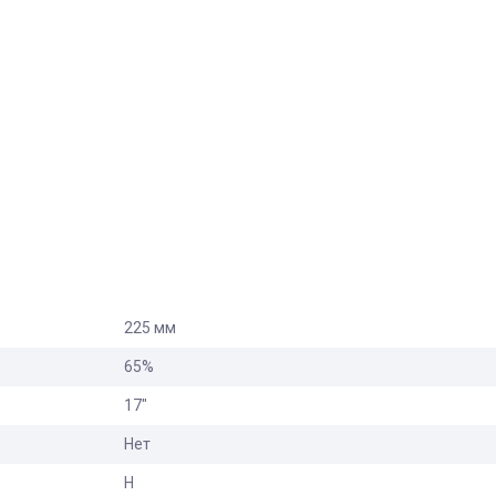
225 мм
65%
17"
Нет
H