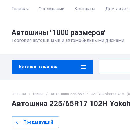
Главная
О компании
Контакты
Доставка з
Автошины "1000 размеров"
Торговля автошинами и автомобильными дисками
Каталог товаров
Главная
/
Шины
/
Автошина 225/65R17 102H Yokohama AE61 (R
Автошина 225/65R17 102H Yokoh
Предыдущий