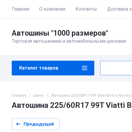
Главная
О компании
Контакты
Доставка з
Автошины "1000 размеров"
Торговля автошинами и автомобильными дисками
Каталог товаров
Главная
/
Шины
/
Автошина 225/60R17 99T Viatti Bosco Nordico
Автошина 225/60R17 99T Viatti B
Предыдущий