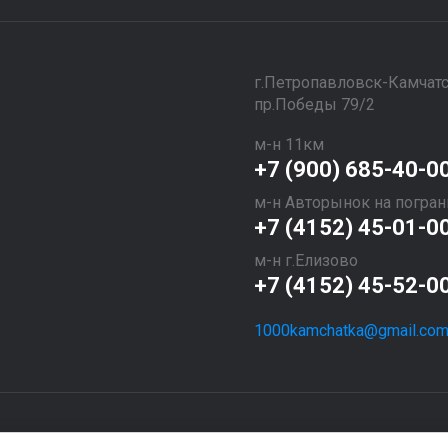
​​​​​​​г.Петропавловск-Камчат
пр.Победы 79/2
м-н 11км
+7 (900) 685-40-0
м-н Авторынок на погран
+7 (4152) 45-01-0
м-н г.Елизово
+7 (4152) 45-52-0
1000kamchatka@gmail.co