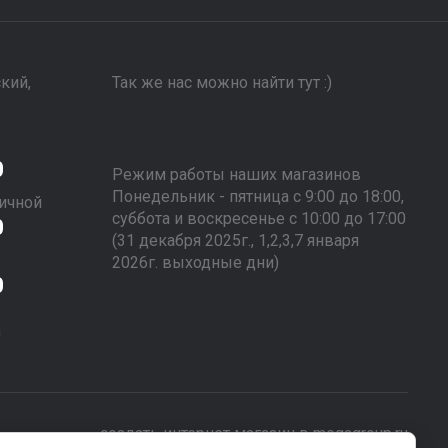
ский,
Так же нас можно найти тут :)
0
Режим работы наших магазинов
Понедельник - пятница с 9:00 до 18:00,
ичной
суббота и воскресенье с 10:00 до 17:00
0
(31 декабря 2025г., 1,2,3,7 января
2026г. выходные дни)
0
m
создать интернет магазин
в megagroup.ru