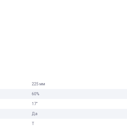
225 мм
60%
17"
Да
T