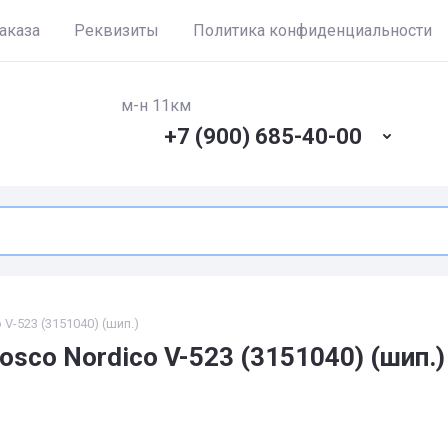
аказа
Реквизиты
Политика конфиденциальности
м-н 11км
+7 (900) 685-40-00
 V-523 (3151040) (шип.)
osco Nordico V-523 (3151040) (шип.)