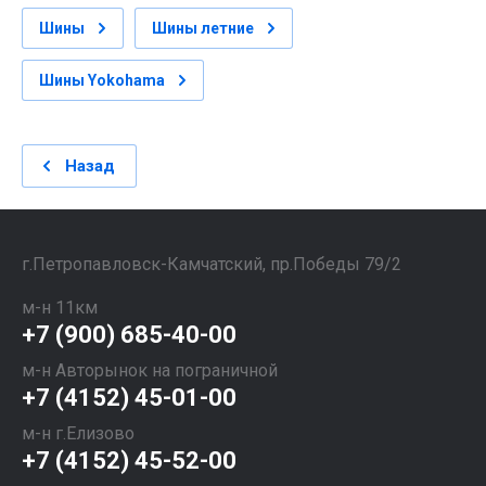
Шины
Шины летние
Шины Yokohama
Назад
​​​​​​​г.Петропавловск-Камчатский, пр.Победы 79/2
м-н 11км
+7 (900) 685-40-00
м-н Авторынок на пограничной
+7 (4152) 45-01-00
м-н г.Елизово
+7 (4152) 45-52-00