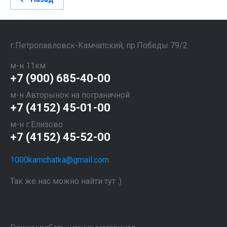
​​​​​​​г.Петропавловск-Камчатский, пр.Победы 79/2
м-н 11км
+7 (900) 685-40-00
м-н Авторынок на пограничной
+7 (4152) 45-01-00
м-н г.Елизово
+7 (4152) 45-52-00
1000kamchatka@gmail.com
Так же нас можно найти тут :)