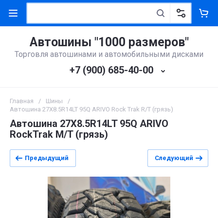
Автошины "1000 размеров"
Торговля автошинами и автомобильными дисками
+7 (900) 685-40-00
Главная
/
Шины
/
Автошина 27X8.5R14LT 95Q ARIVO Rock Trak R/T (грязь)
Автошина 27X8.5R14LT 95Q ARIVO
RockTrak M/T (грязь)
Предыдущий
Следующий