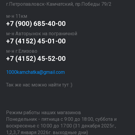
​​​​​​​г.Петропавловск-Камчатский, пр.Победы 79/2
м-н 11км
+7 (900) 685-40-00
м-н Авторынок на пограничной
+7 (4152) 45-01-00
м-н г.Елизово
+7 (4152) 45-52-00
1000kamchatka@gmail.com
Так же нас можно найти тут :)
Режим работы наших магазинов
Понедельник - пятница с 9:00 до 18:00, суббота и
воскресенье с 10:00 до 17:00 (31 декабря 2025г.,
1,2,3,7 января 2026г. выходные дни)