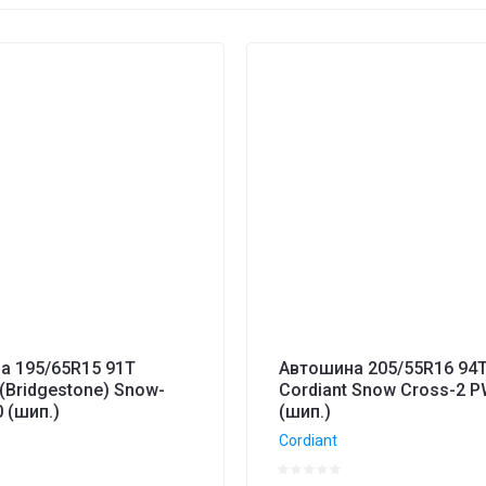
 - убывание
 - возрастание
ание - Я-А
ание - А-Я
а 195/65R15 91T
Автошина 205/55R16 94
 (Bridgestone) Snow-
Cordiant Snow Cross-2 P
 (шип.)
(шип.)
Cordiant