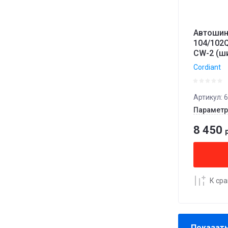
Автошин
104/102Q
CW-2 (ши
Cordiant
Артикул:
6
Парамет
8 450
р
К ср
Показат