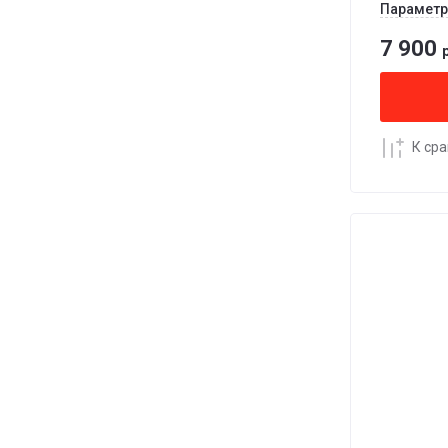
Парамет
7 900
р
К ср