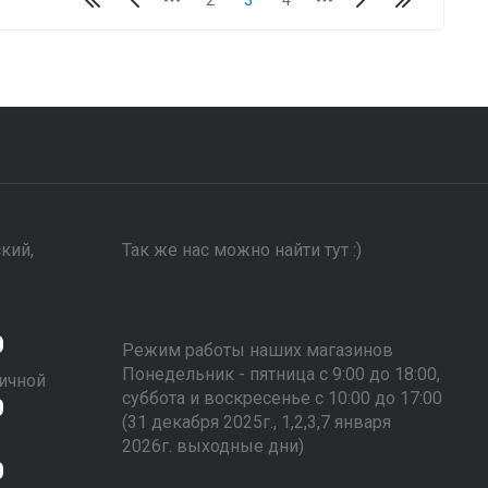
2
3
4
ский,
Так же нас можно найти тут :)
0
Режим работы наших магазинов
Понедельник - пятница с 9:00 до 18:00,
ичной
суббота и воскресенье с 10:00 до 17:00
0
(31 декабря 2025г., 1,2,3,7 января
2026г. выходные дни)
0