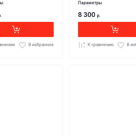
ры
Параметры
8 300
.
р.
авнению
В избранное
К сравнению
В и