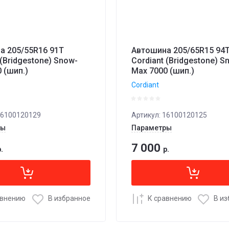
а 205/55R16 91T
Автошина 205/65R15 94
 (Bridgestone) Snow-
Cordiant (Bridgestone) S
 (шип.)
Max 7000 (шип.)
Cordiant
6100120129
Артикул:
16100120125
ры
Параметры
7 000
.
р.
авнению
В избранное
К сравнению
В и