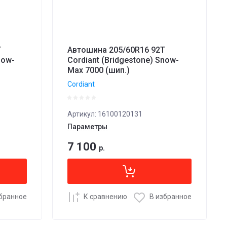
T
Автошина 205/60R16 92T
now-
Cordiant (Bridgestone) Snow-
Max 7000 (шип.)
Cordiant
Артикул:
16100120131
Параметры
7 100
р.
збранное
К сравнению
В избранное