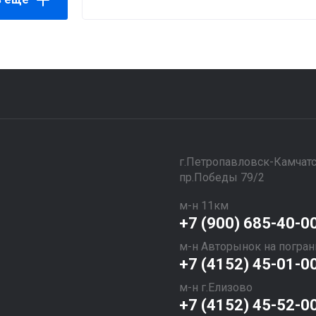
​​​​​​​г.Петропавловск-Камчат
пр.Победы 79/2
м-н 11км
+7 (900) 685-40-0
м-н Авторынок на погран
+7 (4152) 45-01-0
м-н г.Елизово
+7 (4152) 45-52-0