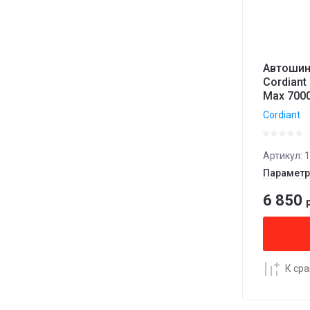
Автошин
Cordiant
Max 7000
Cordiant
Артикул:
1
Парамет
6 850
р
К ср