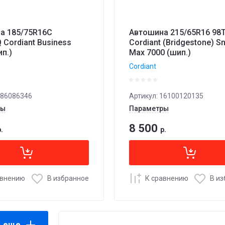
а 185/75R16C
Автошина 215/65R16 98
 Cordiant Business
Cordiant (Bridgestone) S
п.)
Max 7000 (шип.)
Cordiant
86086346
Артикул:
16100120135
ры
Параметры
8 500
.
р.
авнению
В избранное
К сравнению
В и
ь еще