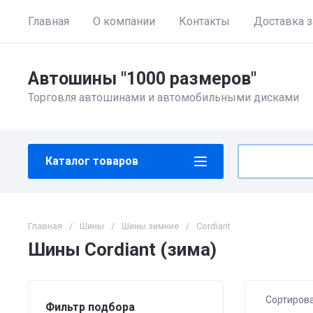
Главная
О компании
Контакты
Доставка з
Автошины "1000 размеров"
Торговля автошинами и автомобильными дисками
Каталог товаров
Главная
/
Шины
/
Шины зимние
/
Cordiant
Шины Cordiant (зима)
Сортиров
Фильтр подбора