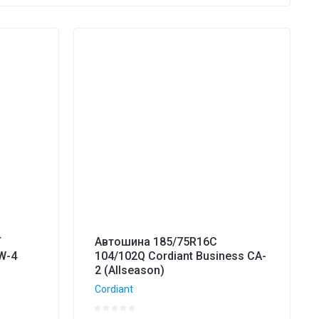
T
Автошина 185/75R16C
W-4
104/102Q Cordiant Business CA-
2 (Allseason)
Cordiant