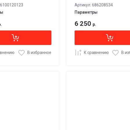
6100120123
Артикул:
686208534
ры
Параметры
6 250
.
р.
авнению
В избранное
К сравнению
В и