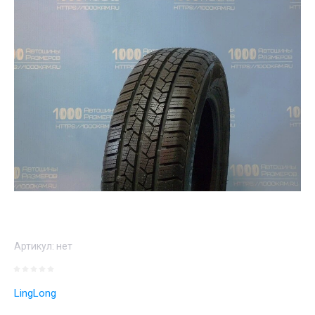
Артикул:
нет
LingLong