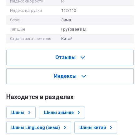
Индекс скорости
R
Индекс нагрузки
112/110
Сезон
Зима
Тип шин
Грузовая и LT
Страна изготовитель
Китай
Отзывы
Индексы
Находится в разделах
Шины
Шины зимние
Шины LingLong (зима)
Шины китай